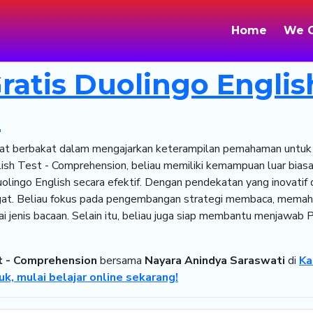
Home
We O
ratis Duolingo English
n
gat berbakat dalam mengajarkan keterampilan pemahaman untuk 
nglish Test - Comprehension, beliau memiliki kemampuan luar b
lingo English secara efektif. Dengan pendekatan yang inovatif
ngat. Beliau fokus pada pengembangan strategi membaca, mema
ai jenis bacaan. Selain itu, beliau juga siap membantu menjawa
st - Comprehension
bersama
Nayara Anindya Saraswati
di
Ka
uk, mulai belajar online sekarang!