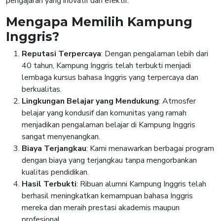
pengajaran yang inovatif dan efektif.
Mengapa Memilih Kampung
Inggris?
Reputasi Terpercaya
: Dengan pengalaman lebih dari
40 tahun, Kampung Inggris telah terbukti menjadi
lembaga kursus bahasa Inggris yang terpercaya dan
berkualitas.
Lingkungan Belajar yang Mendukung
: Atmosfer
belajar yang kondusif dan komunitas yang ramah
menjadikan pengalaman belajar di Kampung Inggris
sangat menyenangkan.
Biaya Terjangkau
: Kami menawarkan berbagai program
dengan biaya yang terjangkau tanpa mengorbankan
kualitas pendidikan.
Hasil Terbukti
: Ribuan alumni Kampung Inggris telah
berhasil meningkatkan kemampuan bahasa Inggris
mereka dan meraih prestasi akademis maupun
profesional.