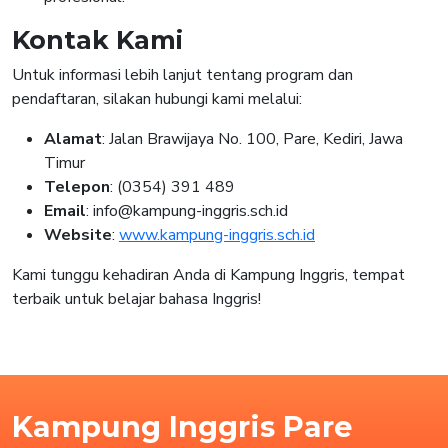
Kontak Kami
Untuk informasi lebih lanjut tentang program dan
pendaftaran, silakan hubungi kami melalui:
Alamat
: Jalan Brawijaya No. 100, Pare, Kediri, Jawa
Timur
Telepon
: (0354) 391 489
Email
:
info@kampung-inggris.sch.id
Website
:
www.kampung-inggris.sch.id
Kami tunggu kehadiran Anda di Kampung Inggris, tempat
terbaik untuk belajar bahasa Inggris!
Kampung Inggris Pare