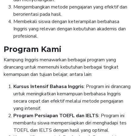
Mengembangkan metode pengajaran yang efektif dan
berorientasi pada hasil.
Membekali siswa dengan keterampilan berbahasa
Inggris yang relevan dengan kebutuhan akademis dan
profesional.
Program Kami
Kampung Inggris menawarkan berbagai program yang
dirancang untuk memenuhi kebutuhan berbagai tingkat
kemampuan dan tujuan belajar, antara lain:
Kursus Intensif Bahasa Inggris
: Program ini dirancang
untuk meningkatkan kemampuan berbahasa Inggris
secara cepat dan efektif melalui metode pengajaran
yang intensif.
Program Persiapan TOEFL dan IELTS
: Program ini
membantu siswa mempersiapkan diri menghadapi tes
TOEFL dan IELTS dengan hasil yang optimal.